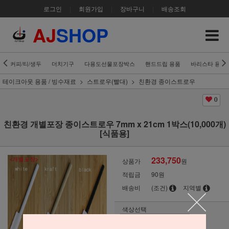
로그인
|
회원가입
|
장바구니
|
배송조회
AJ
SHOP
커피/티/생두
더치기구
다용도선물포장박스
핸드드립 용품
바리스타 용품
테이크아웃 용품 / 빙수재료
스트로우(빨대)
친환경 종이스트로우
0
친환경 개별포장 종이스트로우 7mm x 21cm 1박스(10,000개)
[식품용]
233,750
상품가
원
적립금
90원
배송비
(조건)
지역별
색상선택