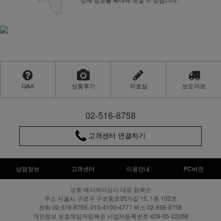
Q&A
상품후기
자료실
보도자료
02-516-8758
고객센터 연결하기
상점정보
고객센터
이용안내
PC버전
상호 에이제이상사 대표 임복순
주소 서울시 구로구 구로동로35가길 15, 1층 102호
전화 02-516-8758, 010-4100-4777 팩스 02-858-8758
개인정보 보호책임자임복순 사업자등록번호 428-05-02268