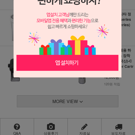
카페루 교체용 하
교체용 브리타 정
우징 필터케이스
수 헤드 C series
25,000원
(Brita C series)
77,000원
250원 적립
770원 적립
교체용 3M 정수 헤
카페루 교체용 하
드
우징케이스 장착
카본필터(국산)-C
66,000원
arbon Filter Cartr
idge
660원 적립
12,000원
120원 적립
MORE VIEW
Q&A
상품후기
자료실
보도자료