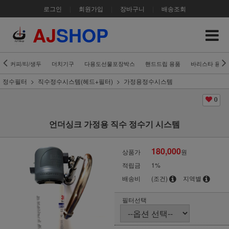
로그인
|
회원가입
|
장바구니
|
배송조회
AJ
SHOP
커피/티/생두
더치기구
다용도선물포장박스
핸드드립 용품
바리스타 용품
정수필터
직수정수시스템(헤드+필터)
가정용정수시스템
0
언더싱크 가정용 직수 정수기 시스템
180,000
상품가
원
적립금
1%
배송비
(조건)
지역별
필터선택