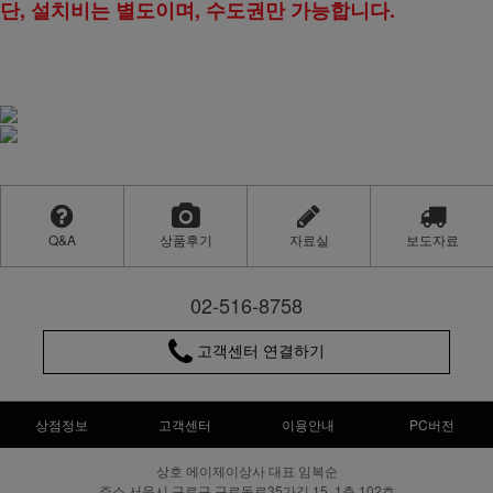
단, 설치비는 별도이며, 수도권만 가능합니다.
Q&A
상품후기
자료실
보도자료
02-516-8758
고객센터 연결하기
상점정보
고객센터
이용안내
PC버전
상호 에이제이상사 대표 임복순
주소 서울시 구로구 구로동로35가길 15, 1층 102호