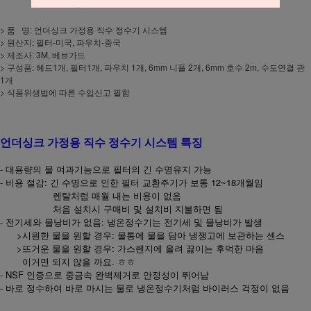
> 품 명: 언더싱크 가정용 직수 정수기 시스템
> 원산지: 필터-미국, 파우치-중국
> 제조사: 3M, 베브가드
> 구성품: 헤드1개, 필터1개, 파우치 1개, 6mm 니플 2개, 6mm 호수 2m, 수도연결 관
1개
> 식품위생법에 따른 수입신고 필함
언더싱크 가정용 직수 정수기 시스템 특징
- 대용량의 물 여과기능으로 필터의 긴 수명유지 가능
- 비용 절감: 긴 수명으로 인한 필터 교환주기가 보통 12~18개월임
렌탈처럼 매월 내는 비용이 없음
처음 설치시 구매비 및 설치비 지불하면 됨
- 전기세와 물낭비가 없음: 냉온정수기는 전기세 및 물낭비가 발생
>시원한 물을 원할 경우: 물통에 물을 담아 냉쟁고에 보관하는 센스
>뜨거운 물을 원할 경우: 가스렌지에 올려 끓이는 후덕한 마음
이거면 되지 않을 까요. ㅎㅎ
- NSF 인증으로 중금속 완벽제거로 안정성이 뛰어남
- 바로 정수하여 바로 마시는 물로 냉온정수기처럼 바이러스 걱정이 없음