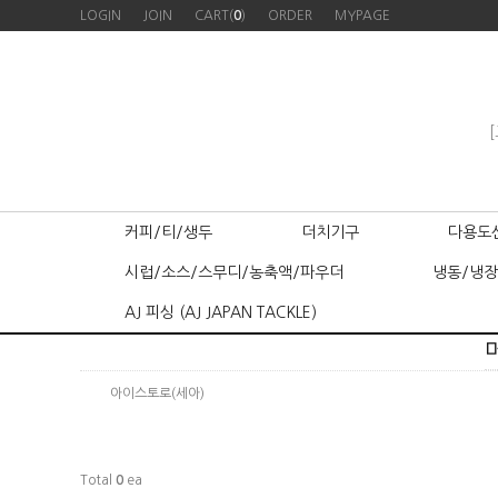
LOGIN
JOIN
CART(
0
)
ORDER
MYPAGE
[
커피/티/생두
더치기구
다용도
시럽/소스/스무디/농축액/파우더
냉동/냉장
AJ 피싱 (AJ JAPAN TACKLE)
아이스토로(세아)
Total
0
ea