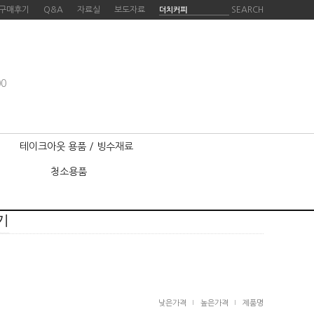
구매후기
Q&A
자료실
보도자료
SEARCH
00
테이크아웃 용품 / 빙수재료
청소용품
기
낮은가격
높은가격
제품명