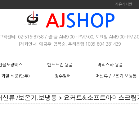
자유게시판
AJ
SHOP
고객센터] 02-516-8758 / 월-금 AM9:00 ~PM7:00, 토요일 AM9:00~PM2:
[계좌안내] 예금주: 임복순, 우리은행 1005-804-281429
선물포장박스
핸드드립 용품
바리스타 용품
 과일.식품(만두)
정수필터
머신류 /보온기.보냉통
머신류 /보온기.보냉통
>
요커트&소프트아이스크림