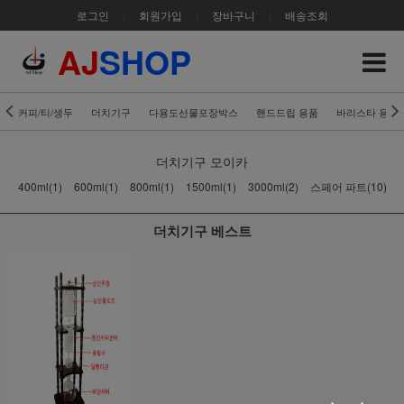
로그인
|
회원가입
|
장바구니
|
배송조회
AJ
SHOP
커피/티/생두
더치기구
다용도선물포장박스
핸드드립 용품
바리스타 용품
더치기구
모이카
400ml(1)
600ml(1)
800ml(1)
1500ml(1)
3000ml(2)
스페어 파트(10)
더치기구 베스트