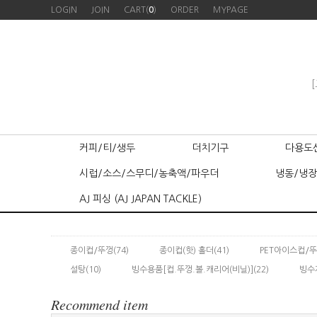
LOGIN
JOIN
CART(
0
)
ORDER
MYPAGE
[
커피/티/생두
더치기구
다용도
시럽/소스/스무디/농축액/파우더
냉동/냉장
AJ 피싱 (AJ JAPAN TACKLE)
종이컵/뚜껑
(74)
종이컵(핫) 홀더
(41)
PET아이스컵/
설탕
(10)
빙수용품[컵.뚜껑.볼.캐리어(비닐)]
(22)
빙수
Recommend item