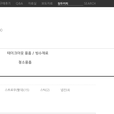
구매후기
Q&A
자료실
보도자료
SEARCH
00
테이크아웃 용품 / 빙수재료
청소용품
스트로우(빨대)
(15)
스틱
(2)
넵킨
(4)