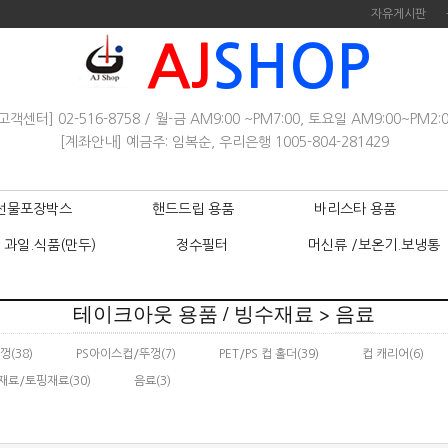
자유게시판
AJ
SHOP
고객센터] 02-516-8758 / 월-금 AM9:00 ~PM7:00, 토요일 AM9:00~PM2:
[계좌안내] 예금주: 임복순, 우리은행 1005-804-281429
선물포장박스
핸드드립 용품
바리스타 용품
 과일.식품(만두)
정수필터
머신류 /보온기.보냉통
테이크아웃 용품 / 빙수재료
>
음료
뚜껑
(38)
PS아이스컵/뚜껑
(7)
PET/PS 컵 홀더
(39)
컵 캐리어
(6)
재료/토핑재료
(30)
음료
(3)