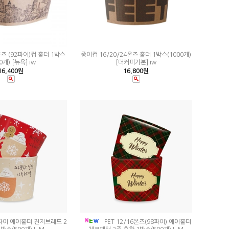
6온즈 (92파이)컵 홀더 1박스
종이컵 16/20/24온즈 홀더 1박스(1000개)
0개) [뉴욕] iw
[더커피기본] iw
16,400원
16,800원
2파이 에어홀더 진저브레드 2
PET 12/16온즈(98파이) 에어홀더