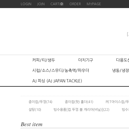
LOGIN
JOIN
CART(
0
)
ORDER
MYPAGE
[
커피/티/생두
더치기구
다용도
시럽/소스/스무디/농축액/파우더
냉동/냉장
AJ 피싱 (AJ JAPAN TACKLE)
종이컵/뚜껑
(74)
종이컵(핫) 홀더
(41)
PET아이스컵/
설탕
(10)
빙수용품[컵.뚜껑.볼.캐리어(비닐)]
(22)
빙수
Best item