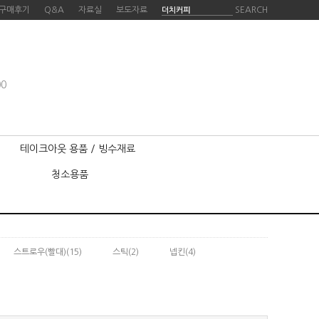
구매후기
Q&A
자료실
보도자료
SEARCH
00
테이크아웃 용품 / 빙수재료
청소용품
스트로우(빨대)
(15)
스틱
(2)
넵킨
(4)