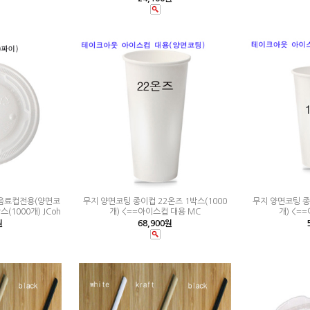
) 음료컵전용(양면코
무지 양면코팅 종이컵 22온즈 1박스(1000
무지 양면코팅 종
(1000개) JCoh
개) <==아이스컵 대용 MC
개) <=
원
68,900원