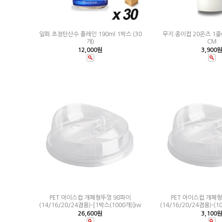
일화 초정탄산수 플레인 190ml 1박스 (30
무지 종이컵 20온즈 1줄(
개)
CM
12,000원
3,900
PET 아이스컵 개폐형뚜껑 98파이
PET 아이스컵 개폐
(14/16/20/24겸용)-[1박스(1000개)]iw
(14/16/20/24겸용)-(1
26,600원
3,100