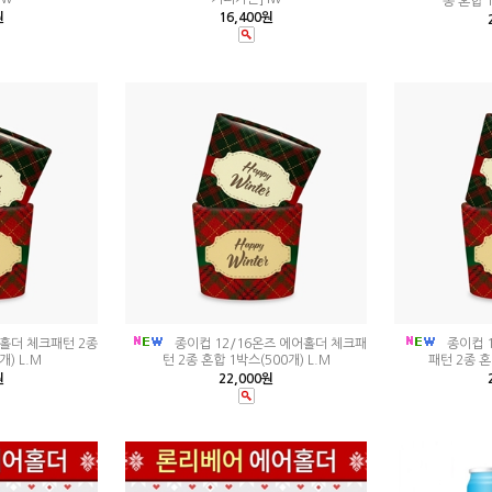
종 혼합 1
원
16,400원
어홀더 체크패턴 2종
종이컵 12/16온즈 에어홀더 체크패
종이컵 1
개) L.M
턴 2종 혼합 1박스(500개) L.M
패턴 2종 혼
원
22,000원