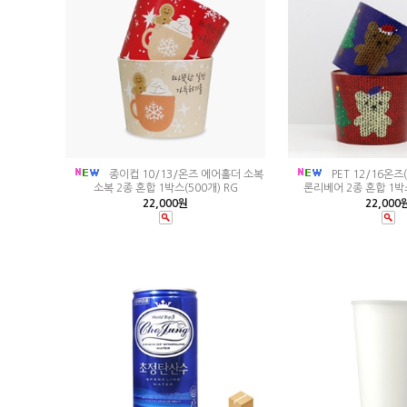
종이컵 10/13/온즈 에어홀더 소복
PET 12/16온즈
소복 2종 혼합 1박스(500개) RG
론리베어 2종 혼합 1박스
22,000원
22,000