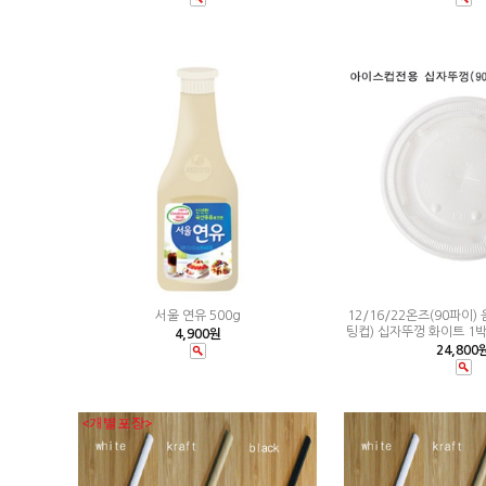
서울 연유 500g
12/16/22온즈(90파이
팅컵) 십자뚜껑 화이트 1박스
4,900원
24,800