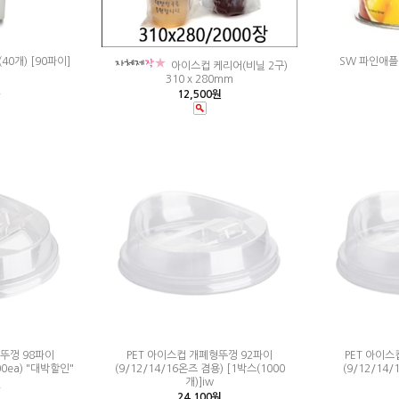
40개) [90파이]
SW 파인애플 
아이스컵 케리어(비닐 2구)
310 x 280mm
원
12,500원
형뚜껑 98파이
PET 아이스컵 개폐형뚜껑 92파이
PET 아이스
00ea) "대박할인"
(9/12/14/16온즈 겸용) [1박스(1000
(9/12/14/
개)]iw
원
24,100원