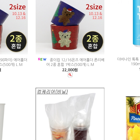
더비나인 톡톡
(98파이) 에어홀더
종이컵 12/16온즈 에어홀더 론리베
190m
(500개) L.M
어 2종 혼합 1박스(500개) L.M
원
22,000원