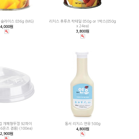
슬라이스 836g (MG)
리치스 후루츠 칵테일 850g or 1박스(850g
x 24ea)
4,000원
3,800원
컵 개폐형뚜껑 92파이
동서 리치스 연유 500g
16온즈 겸용) (100ea)
4,800원
2,900원