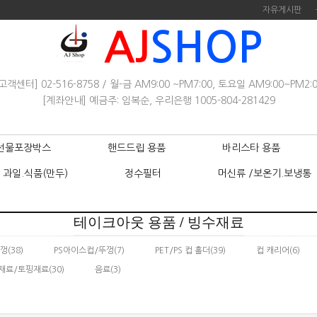
자유게시판
AJ
SHOP
고객센터] 02-516-8758 / 월-금 AM9:00 ~PM7:00, 토요일 AM9:00~PM2:
[계좌안내] 예금주: 임복순, 우리은행 1005-804-281429
선물포장박스
핸드드립 용품
바리스타 용품
 과일.식품(만두)
정수필터
머신류 /보온기.보냉통
테이크아웃 용품 / 빙수재료
뚜껑
(38)
PS아이스컵/뚜껑
(7)
PET/PS 컵 홀더
(39)
컵 캐리어
(6)
재료/토핑재료
(30)
음료
(3)