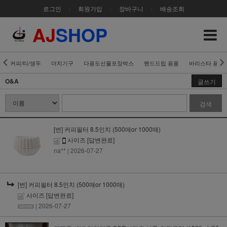
로그인
|
회원가입
|
장바구니
|
배송조회
AJ
SHOP
커피/티/생두
더치기구
다용도선물포장박스
핸드드립 용품
바리스타 용품
O&A
글쓰기
검색
[번] 커피필터 8.5인치 (500매or 1000매)
사이즈
[답변완료]
na**
| 2026-07-27
[번] 커피필터 8.5인치 (500매or 1000매)
사이즈
[답변완료]
| 2026-07-27