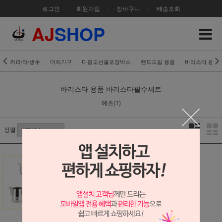
로그인
|
회원가입
|
장바구니
|
배송조회
AJ
SHOP
커피/티/생두
더치기구
다용도선물포장박스
핸드드립 용품
바리스타 용품
바리스타 용품
바리스타필수세트
예츠(1)
정렬
[카페에스]바리스
타 필수품 세트
164,000원
1,640원 적립