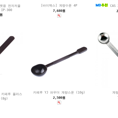
[바이맥스] 계량수푼 4P
켓용 전자저울
CAS 
 IP-300
7,680원
0원
카페루 YJ 파우더 계량스푼 (10g)
계량
카페루 플라스
2,500원
(8g)