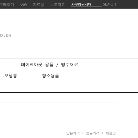
Q&A
SEARCH
구매후기
자료실
보도자료
2:00
테이크아웃 용품 / 빙수재료
기.보냉통
청소용품
낮은가격
높은가격
제품명