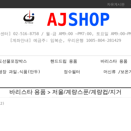
자유게시판
AJ
SHOP
센터] 02-516-8758 / 월-금 AM9:00 ~PM7:00, 토요일 AM9:00~PM
[계좌안내] 예금주: 임복순, 우리은행 1005-804-281429
도선물포장박스
핸드드립 용품
바리스타 용품
냉장 과일.식품(만두)
정수필터
머신류 /보온
바리스타 용품
>
저울/계량스푼/계량컵/지거
(2)