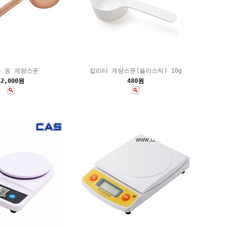
 동 계량스푼
칼리타 계량스푼(플라스틱) 10g
12,000원
480원