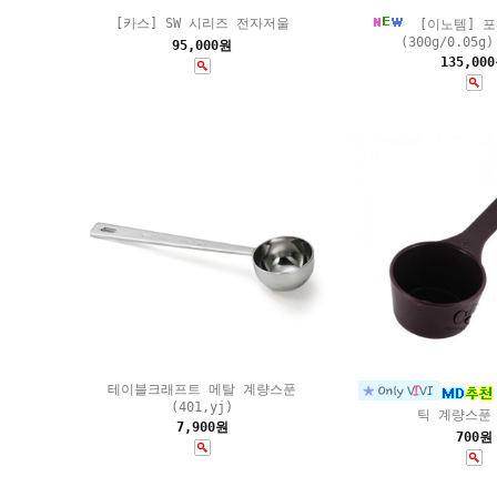
[카스] SW 시리즈 전자저울
[이노템] 포
(300g/0.05g)
95,000원
135,00
테이블크래프트 메탈 계량스푼
(401,yj)
틱 계량스푼 
7,900원
700원