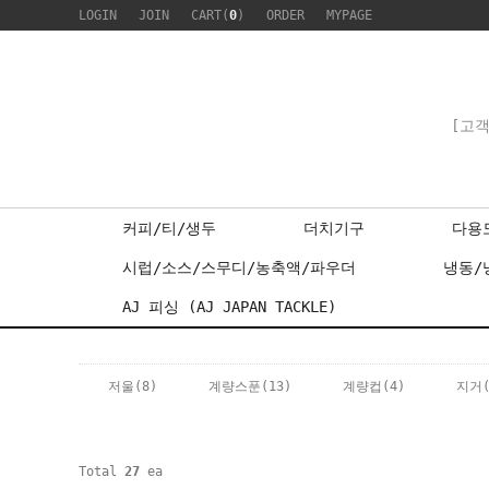
LOGIN
JOIN
CART(
0
)
ORDER
MYPAGE
[고객
커피/티/생두
더치기구
다용
시럽/소스/스무디/농축액/파우더
냉동/
AJ 피싱 (AJ JAPAN TACKLE)
저울
(8)
계량스푼
(13)
계량컵
(4)
지거
Total
27
ea