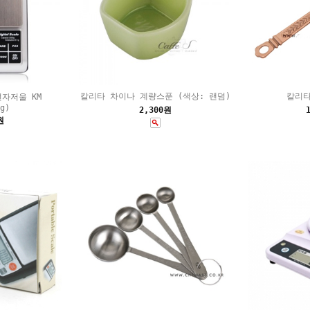
칼리타 차이나 계량스푼 (색상: 랜덤)
칼리타
자저울 KM
g)
2,300원
원