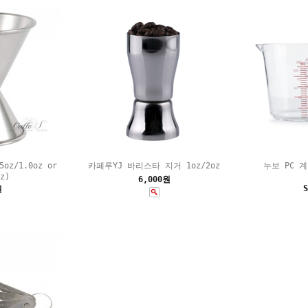
oz/1.0oz or
카페루YJ 바리스타 지거 1oz/2oz
누보 PC 계
z)
6,000원
S
원