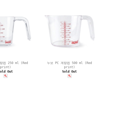
량컵 250 ml (Red
누보 PC 계량컵 500 ml (Red
print)
print)
old Out
Sold Out