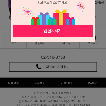
래식 오버진(신형
래식 노블 실버(신
모델)
형모델)
280,000원
280,000원
2,800원 적립
2,800원 적립
Q&A
상품후기
자료실
보도자료
02-516-8758
고객센터 연결하기
상점정보
고객센터
이용안내
PC버전
상호 에이제이상사 대표 임복순
주소 서울시 구로구 구로동로35가길 15, 1층 102호
전화 02-516-8758, 010-4100-4777 팩스 02-858-8758
개인정보 보호책임자임복순 사업자등록번호 428-05-02268