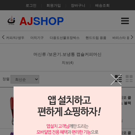
로그인
|
회원가입
|
장바구니
|
배송조회
AJ
SHOP
커피/티/생두
더치기구
다용도선물포장박스
핸드드립 용품
바리스타 용품
머신류 /보온기.보냉통
캡슐커피머신
치보(4)
정렬
치보 카피시모 클
치보 카피시모 클
래식 핫 레드(신형
래식 피아노 블랙
모델)
(신형모델)
280,000원
280,000원
2,800원 적립
2,800원 적립
치보 카피시모 클
치보 카피시모 클