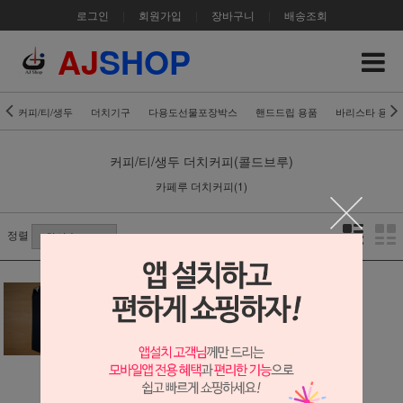
로그인
|
회원가입
|
장바구니
|
배송조회
AJ
SHOP
커피/티/생두
더치기구
다용도선물포장박스
핸드드립 용품
바리스타 용품
커피/티/생두
더치커피(콜드브루)
카페루 더치커피(1)
정렬
카페루 더치커피
(콜드브루) 500ml
[NO.1, 품질만족,
가격만족]
13,000원
130원 적립